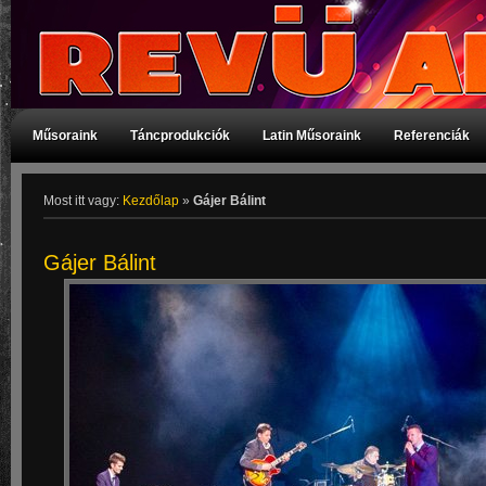
Műsoraink
Táncprodukciók
Latin Műsoraink
Referenciák
Most itt vagy:
Kezdőlap
»
Gájer Bálint
Gájer Bálint